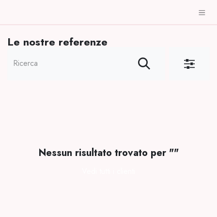
PASSA AL CONTENUTO
Le nostre referenze
Nessun risultato trovato per "
"
Vedi tutti i clienti